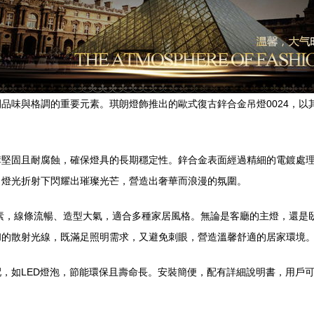
品味與格調的重要元素。琪朗燈飾推出的歐式復古鋅合金吊燈0024，以
構堅固且耐腐蝕，確保燈具的長期穩定性。鋅合金表面經過精細的電鍍處
，燈光折射下閃耀出璀璨光芒，營造出奢華而浪漫的氛圍。
元素，線條流暢、造型大氣，適合多種家居風格。無論是客廳的主燈，還是
和的散射光線，既滿足照明需求，又避免刺眼，營造溫馨舒適的居家環境
，如LED燈泡，節能環保且壽命長。安裝簡便，配有詳細說明書，用戶