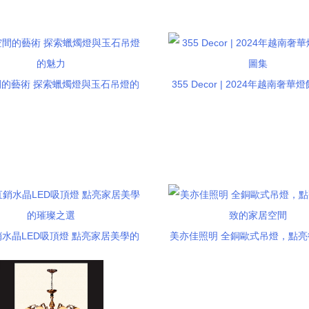
的藝術 探索蠟燭燈與玉石吊燈的
355 Decor | 2024年越南奢
魅力
集
水晶LED吸頂燈 點亮家居美學的
美亦佳照明 全銅歐式吊燈，點
璀璨之選
的家居空間