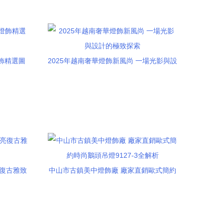
華燈飾精選圖
2025年越南奢華燈飾新風尚 一場光影與設
計的極致探索
亮復古雅致
中山市古鎮美中燈飾廠 廠家直銷歐式簡約
時尚鵝頭吊燈9127-3全解析