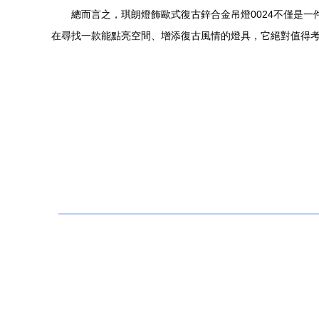
總而言之，琪朗燈飾歐式復古鋅合金吊燈0024不僅是
在尋找一款能點亮空間、增添復古風情的燈具，它絕對值得